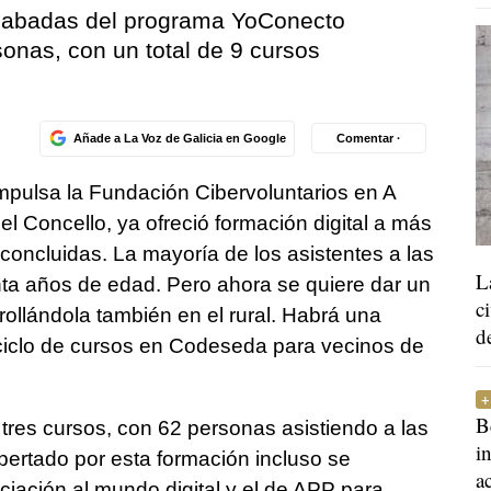
acabadas del programa YoConecto
onas, con un total de 9 cursos
Añade a La Voz de Galicia en Google
Comentar ·
mpulsa la Fundación Cibervoluntarios en A
l Concello, ya ofreció formación digital a más
oncluidas. La mayoría de los asistentes a las
L
a años de edad. Pero ahora se quiere dar un
c
rollándola también en el rural. Habrá una
d
ciclo de cursos en Codeseda para vecinos de
B
 tres cursos, con 62 personas asistiendo a las
i
spertado por esta formación incluso se
a
iciación al mundo digital y el de APP para