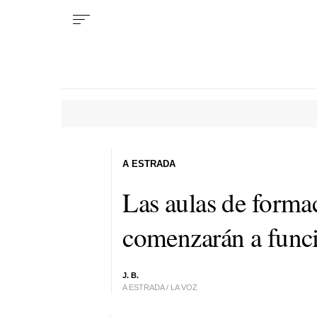
A ESTRADA
Las aulas de formac
comenzarán a funci
J. B.
A ESTRADA / LA VOZ