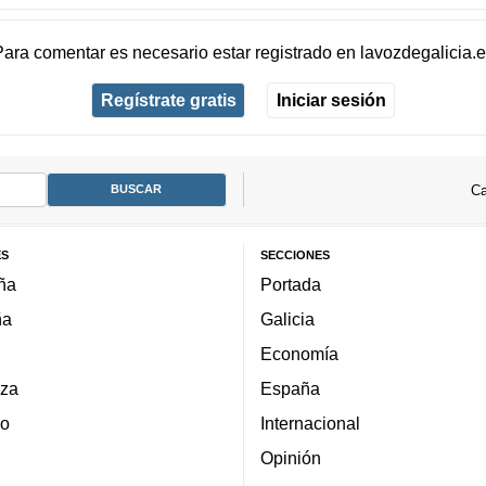
Para comentar es necesario
estar registrado
en
lavozdegalicia.
Regístrate gratis
Iniciar sesión
Ca
ES
SECCIONES
ña
Portada
ña
Galicia
Economía
za
España
lo
Internacional
Opinión