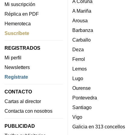
A Coruña
Mi suscripción
A Mariña
Réplica en PDF
Arousa
Hemeroteca
Barbanza
Suscríbete
Carballo
REGISTRADOS
Deza
Mi perfil
Ferrol
Newsletters
Lemos
Regístrate
Lugo
Ourense
CONTACTO
Pontevedra
Cartas al director
Santiago
Contacta con nosotros
Vigo
PUBLICIDAD
Galicia en 313 concellos