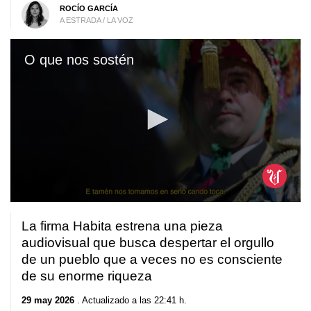
ROCÍO GARCÍA
A ESTRADA / LA VOZ
O que nos sostén
0
seconds
La firma Habita estrena una pieza
of
2
audiovisual que busca despertar el orgullo
minutes,
de un pueblo que a veces no es consciente
8
seconds
de su enorme riqueza
29 may 2026
. Actualizado a las 22:41 h.