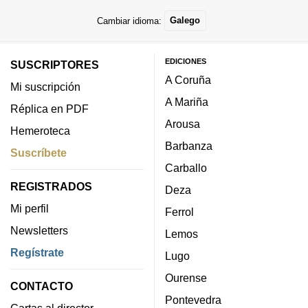
Cambiar idioma:
Galego
EDICIONES
SUSCRIPTORES
A Coruña
Mi suscripción
A Mariña
Réplica en PDF
Arousa
Hemeroteca
Barbanza
Suscríbete
Carballo
REGISTRADOS
Deza
Mi perfil
Ferrol
Newsletters
Lemos
Regístrate
Lugo
Ourense
CONTACTO
Pontevedra
Cartas al director