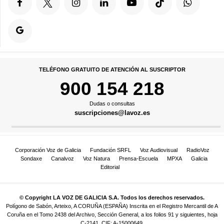
TELÉFONO GRATUITO DE ATENCIÓN AL SUSCRIPTOR
900 154 218
Dudas o consultas
suscripciones@lavoz.es
Corporación Voz de Galicia
Fundación SRFL
Voz Audiovisual
RadioVoz
Sondaxe
Canalvoz
Voz Natura
Prensa-Escuela
MPXA
Galicia
Editorial
© Copyright LA VOZ DE GALICIA S.A. Todos los derechos reservados.
Polígono de Sabón, Arteixo, A CORUÑA (ESPAÑA) Inscrita en el Registro Mercantil de A
Coruña en el Tomo 2438 del Archivo, Sección General, a los folios 91 y siguientes, hoja
C-2141. CIF: A-15000649.