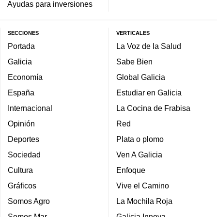
Ayudas para inversiones
SECCIONES
VERTICALES
Portada
La Voz de la Salud
Galicia
Sabe Bien
Economía
Global Galicia
España
Estudiar en Galicia
Internacional
La Cocina de Frabisa
Opinión
Red
Deportes
Plata o plomo
Sociedad
Ven A Galicia
Cultura
Enfoque
Gráficos
Vive el Camino
Somos Agro
La Mochila Roja
Somos Mar
Galicia Innova