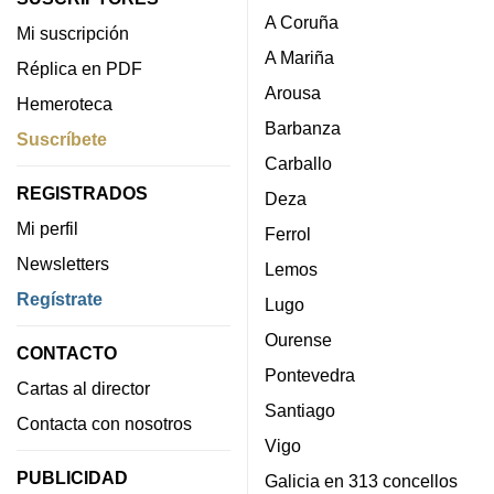
A Coruña
Mi suscripción
A Mariña
Réplica en PDF
Arousa
Hemeroteca
Barbanza
Suscríbete
Carballo
REGISTRADOS
Deza
Mi perfil
Ferrol
Newsletters
Lemos
Regístrate
Lugo
Ourense
CONTACTO
Pontevedra
Cartas al director
Santiago
Contacta con nosotros
Vigo
PUBLICIDAD
Galicia en 313 concellos