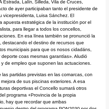
 Estrada, Lalín, Silleda, Vila de Cruces,
cto de ayer participaban tanto el presidente de
u vicepresidenta, Luisa Sánchez. El
 apuesta estratégica de la institución por el
ista, para llegar a todos los concellos,
ciones. En esa línea también se pronunció la
, destacando el destino de recursos que
os municipais para que os nosos cidadáns,
ar deporte coas mesmas garantías»
. Aludió
 y de empleo que suponen las actuaciones.
 las partidas previstas en las comarcas, con
 mejora de sus piscinas exteriores. A esa
cturas deportivas el Concello sumará otros
del programa +Provincia de la propia
pio, hay que recordar que ambas
convenio dentro del programa PON2030 por dos