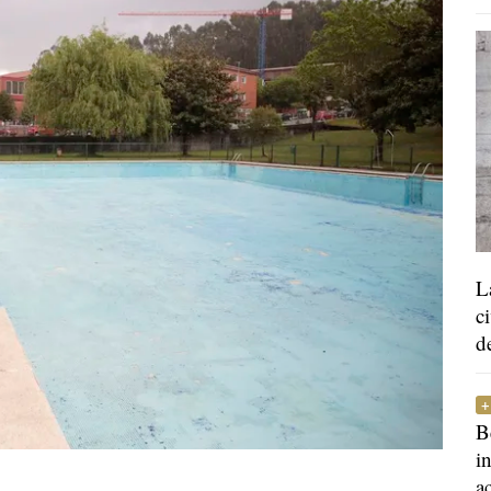
L
c
d
B
i
a