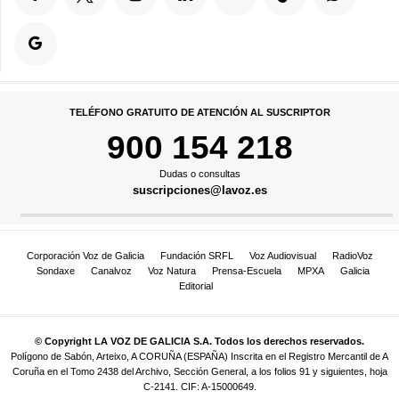
TELÉFONO GRATUITO DE ATENCIÓN AL SUSCRIPTOR
900 154 218
Dudas o consultas
suscripciones@lavoz.es
Corporación Voz de Galicia
Fundación SRFL
Voz Audiovisual
RadioVoz
Sondaxe
Canalvoz
Voz Natura
Prensa-Escuela
MPXA
Galicia
Editorial
© Copyright LA VOZ DE GALICIA S.A. Todos los derechos reservados.
Polígono de Sabón, Arteixo, A CORUÑA (ESPAÑA) Inscrita en el Registro Mercantil de A
Coruña en el Tomo 2438 del Archivo, Sección General, a los folios 91 y siguientes, hoja
C-2141. CIF: A-15000649.