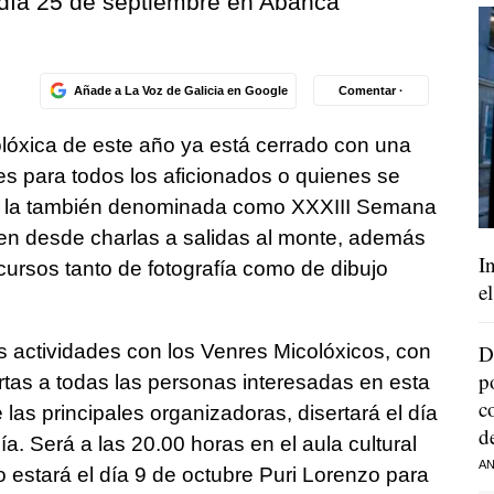
 día 25 de septiembre en Abanca
Añade a La Voz de Galicia en Google
Comentar ·
lóxica de este año ya está cerrado con una
es para todos los aficionados o quienes se
n la también denominada como XXXIII Semana
en desde charlas a salidas al monte, además
I
ursos tanto de fotografía como de dibujo
e
 actividades con los Venres Micolóxicos, con
D
p
ertas a todas las personas interesadas en esta
c
as principales organizadoras, disertará el día
d
ía. Será a las 20.00 horas en el aula cultural
AN
estará el día 9 de octubre Puri Lorenzo para