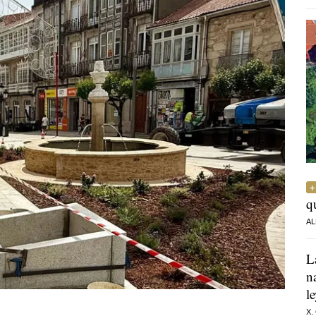
q
AL
L
n
l
X.