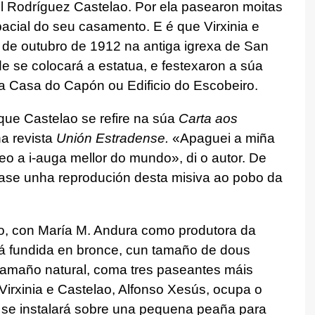
el Rodríguez Castelao. Por ela pasearon moitas
pacial do seu casamento. E é que Virxinia e
 de outubro de 1912 na antiga igrexa de San
e se colocará a estatua, e festexaron a súa
a Casa do Capón ou Edificio do Escobeiro.
que Castelao se refire na súa
Carta aos
na revista
Unión Estradense.
«Apaguei a miña
eo a i-auga mellor do mundo», di o autor. De
arase unha reprodución desta misiva ao pobo da
vo, con María M. Andura como produtora da
tá fundida en bronce, cun tamaño de dous
a tamaño natural, coma tres paseantes máis
 Virxinia e Castelao, Alfonso Xesús, ocupa o
e se instalará sobre una pequena peaña para