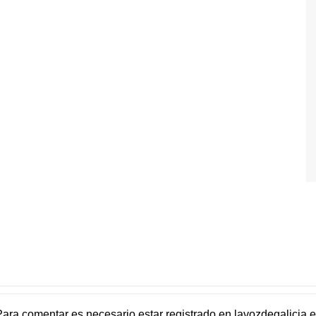
Para comentar es necesario
estar registrado
en
lavozdegalicia.