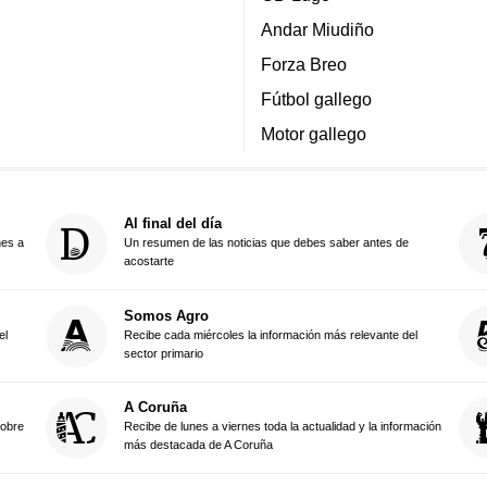
Andar Miudiño
Forza Breo
Fútbol gallego
Motor gallego
Al final del día
nes a
Un resumen de las noticias que debes saber antes de
acostarte
Somos Agro
el
Recibe cada miércoles la información más relevante del
sector primario
A Coruña
sobre
Recibe de lunes a viernes toda la actualidad y la información
más destacada de A Coruña