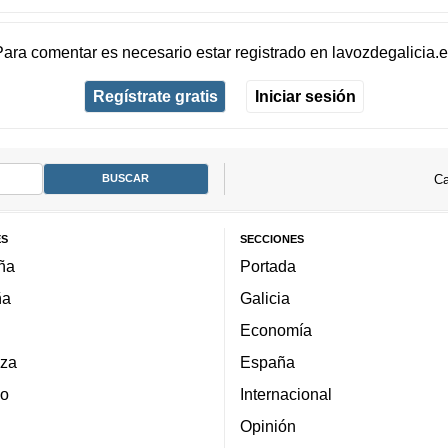
Para comentar es necesario
estar registrado
en
lavozdegalicia.
Regístrate gratis
Iniciar sesión
Ca
ES
SECCIONES
ña
Portada
ña
Galicia
Economía
za
España
lo
Internacional
Opinión