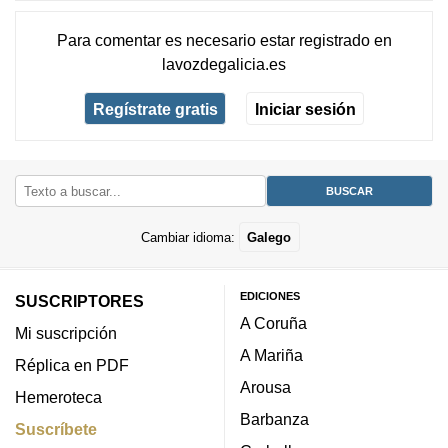
Para comentar es necesario
estar registrado
en
lavozdegalicia.es
Regístrate gratis
Iniciar sesión
Cambiar idioma:
Galego
EDICIONES
SUSCRIPTORES
A Coruña
Mi suscripción
A Mariña
Réplica en PDF
Arousa
Hemeroteca
Barbanza
Suscríbete