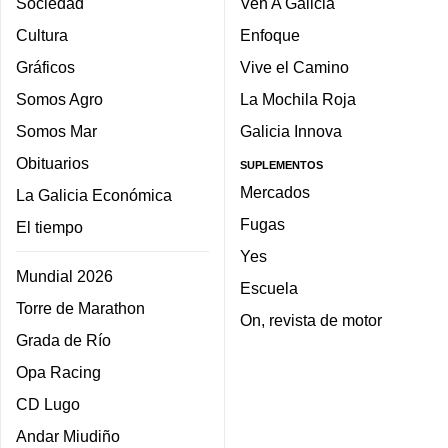
Sociedad
Ven A Galicia
Cultura
Enfoque
Gráficos
Vive el Camino
Somos Agro
La Mochila Roja
Somos Mar
Galicia Innova
Obituarios
SUPLEMENTOS
Mercados
La Galicia Económica
Fugas
El tiempo
Yes
Mundial 2026
Escuela
Torre de Marathon
On, revista de motor
Grada de Río
Opa Racing
CD Lugo
Andar Miudiño