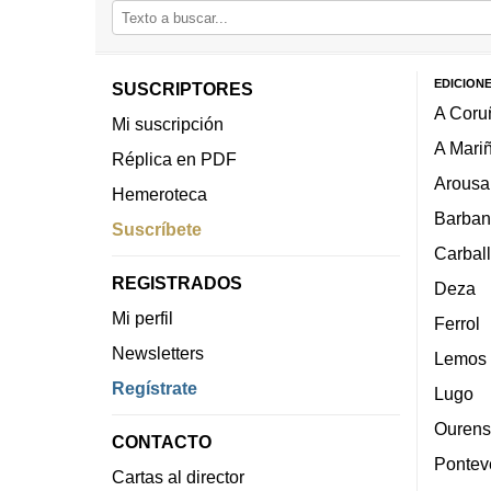
EDICION
SUSCRIPTORES
A Coru
Mi suscripción
A Mari
Réplica en PDF
Arousa
Hemeroteca
Barban
Suscríbete
Carbal
REGISTRADOS
Deza
Mi perfil
Ferrol
Newsletters
Lemos
Regístrate
Lugo
Ourens
CONTACTO
Pontev
Cartas al director