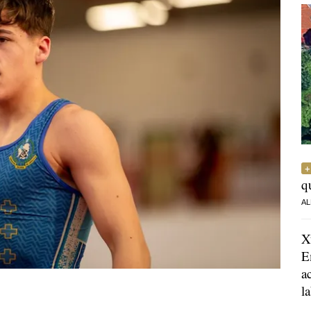
q
AL
X
E
a
l