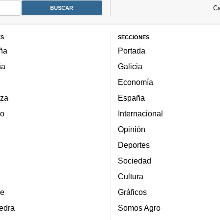
Ca
ES
SECCIONES
ña
Portada
ña
Galicia
Economía
za
España
lo
Internacional
Opinión
Deportes
Sociedad
Cultura
e
Gráficos
edra
Somos Agro