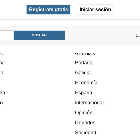
Regístrate gratis
Iniciar sesión
Ca
ES
SECCIONES
ña
Portada
ña
Galicia
Economía
za
España
lo
Internacional
Opinión
Deportes
Sociedad