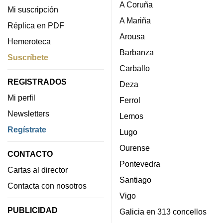
A Coruña
Mi suscripción
A Mariña
Réplica en PDF
Arousa
Hemeroteca
Barbanza
Suscríbete
Carballo
REGISTRADOS
Deza
Mi perfil
Ferrol
Newsletters
Lemos
Regístrate
Lugo
Ourense
CONTACTO
Pontevedra
Cartas al director
Santiago
Contacta con nosotros
Vigo
PUBLICIDAD
Galicia en 313 concellos