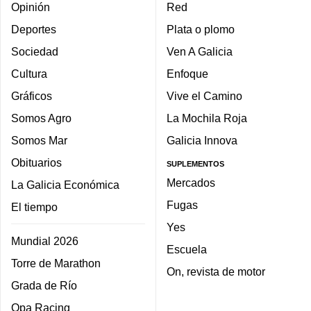
Opinión
Red
Deportes
Plata o plomo
Sociedad
Ven A Galicia
Cultura
Enfoque
Gráficos
Vive el Camino
Somos Agro
La Mochila Roja
Somos Mar
Galicia Innova
Obituarios
SUPLEMENTOS
Mercados
La Galicia Económica
Fugas
El tiempo
Yes
Mundial 2026
Escuela
Torre de Marathon
On, revista de motor
Grada de Río
Opa Racing