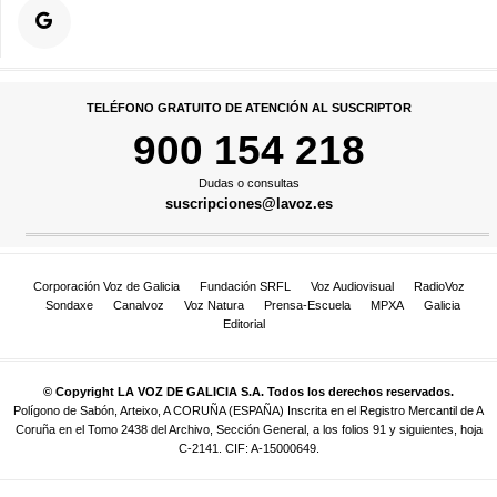
TELÉFONO GRATUITO DE ATENCIÓN AL SUSCRIPTOR
900 154 218
Dudas o consultas
suscripciones@lavoz.es
Corporación Voz de Galicia
Fundación SRFL
Voz Audiovisual
RadioVoz
Sondaxe
Canalvoz
Voz Natura
Prensa-Escuela
MPXA
Galicia
Editorial
© Copyright LA VOZ DE GALICIA S.A. Todos los derechos reservados.
Polígono de Sabón, Arteixo, A CORUÑA (ESPAÑA) Inscrita en el Registro Mercantil de A
Coruña en el Tomo 2438 del Archivo, Sección General, a los folios 91 y siguientes, hoja
C-2141. CIF: A-15000649.