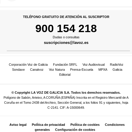
TELÉFONO GRATUITO DE ATENCIÓN AL SUSCRIPTOR
900 154 218
Dudas o consultas
suscripciones@lavoz.es
Corporación Voz de Galicia
Fundación SRFL
Voz Audiovisual
RadioVoz
Sondaxe
Canalvoz
Voz Natura
Prensa-Escuela
MPXA
Galicia
Editorial
© Copyright LA VOZ DE GALICIA S.A. Todos los derechos reservados.
Polígono de Sabón, Arteixo, A CORUÑA (ESPAÑA) Inscrita en el Registro Mercantil de A
Coruña en el Tomo 2438 del Archivo, Sección General, a los folios 91 y siguientes, hoja
C-2141. CIF: A-15000649.
Aviso legal
Política de privacidad
Política de cookies
Condiciones
generales
Configuración de cookies