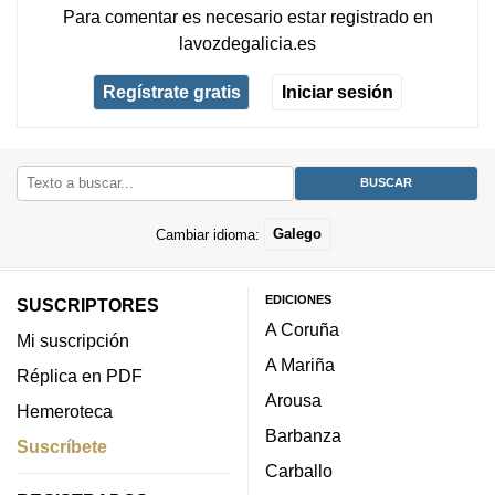
Para comentar es necesario
estar registrado
en
lavozdegalicia.es
Regístrate gratis
Iniciar sesión
Cambiar idioma:
Galego
EDICIONES
SUSCRIPTORES
A Coruña
Mi suscripción
A Mariña
Réplica en PDF
Arousa
Hemeroteca
Barbanza
Suscríbete
Carballo