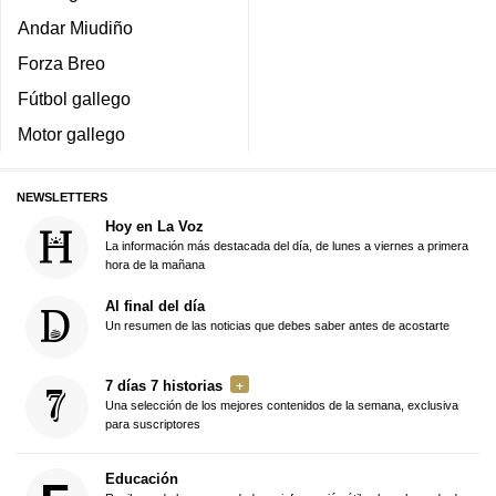
Andar Miudiño
Forza Breo
Fútbol gallego
Motor gallego
NEWSLETTERS
Hoy en La Voz
La información más destacada del día, de lunes a viernes a primera
hora de la mañana
Al final del día
Un resumen de las noticias que debes saber antes de acostarte
7 días 7 historias
Una selección de los mejores contenidos de la semana, exclusiva
para suscriptores
Educación