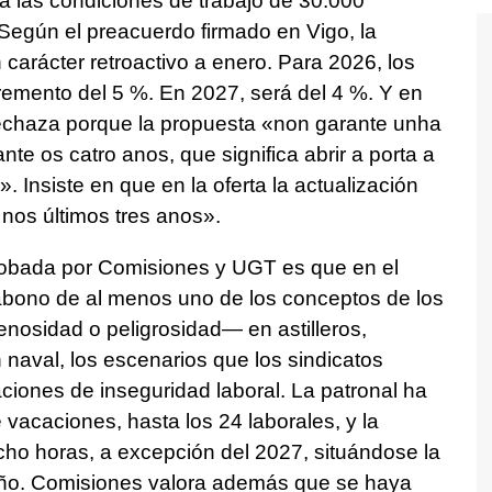
a las condiciones de trabajo de 30.000
Según el preacuerdo firmado en Vigo, la
carácter retroactivo a enero. Para 2026, los
emento del 5 %. En 2027, será del 4 %. Y en
rechaza porque la propuesta «non garante unha
ante os catro anos, que significa abrir a porta a
. Insiste en que en la oferta la actualización
nos últimos tres anos».
probada por Comisiones y UGT es que en el
l abono de al menos uno de los conceptos de los
enosidad o peligrosidad— en astilleros,
 naval, los escenarios que los sindicatos
iones de inseguridad laboral. La patronal ha
acaciones, hasta los 24 laborales, y la
cho horas, a excepción del 2027, situándose la
año. Comisiones valora además que se haya