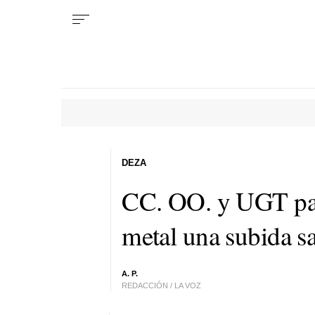
DEZA
CC. OO. y UGT pact
metal una subida sa
A. P.
REDACCIÓN / LA VOZ