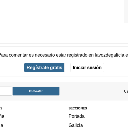
Para comentar es necesario
estar registrado
en
lavozdegalicia.
Regístrate gratis
Iniciar sesión
Ca
ES
SECCIONES
ña
Portada
ña
Galicia