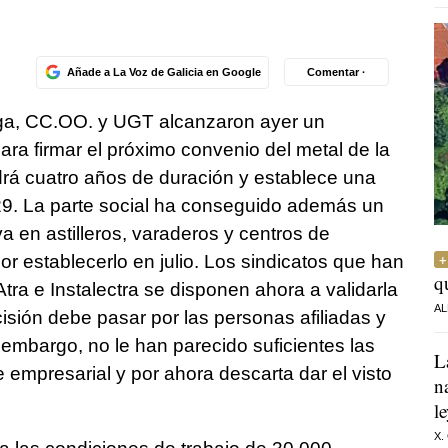
Añade a La Voz de Galicia en Google
Comentar ·
lga, CC.OO. y UGT alcanzaron ayer un
ara firmar el próximo convenio del metal de la
drá cuatro años de duración y establece una
029. La parte social ha conseguido además un
a en astilleros, varaderos y centros de
r establecerlo en julio. Los sindicatos que han
q
tra e Instalectra se disponen ahora a validarla
AL
sión debe pasar por las personas afiliadas y
 embargo, no le han parecido suficientes las
L
 empresarial y por ahora descarta dar el visto
n
l
X.