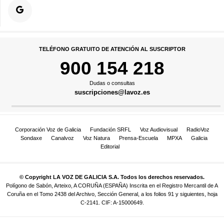
TELÉFONO GRATUITO DE ATENCIÓN AL SUSCRIPTOR
900 154 218
Dudas o consultas
suscripciones@lavoz.es
Corporación Voz de Galicia
Fundación SRFL
Voz Audiovisual
RadioVoz
Sondaxe
Canalvoz
Voz Natura
Prensa-Escuela
MPXA
Galicia
Editorial
© Copyright LA VOZ DE GALICIA S.A. Todos los derechos reservados.
Polígono de Sabón, Arteixo, A CORUÑA (ESPAÑA) Inscrita en el Registro Mercantil de A
Coruña en el Tomo 2438 del Archivo, Sección General, a los folios 91 y siguientes, hoja
C-2141. CIF: A-15000649.