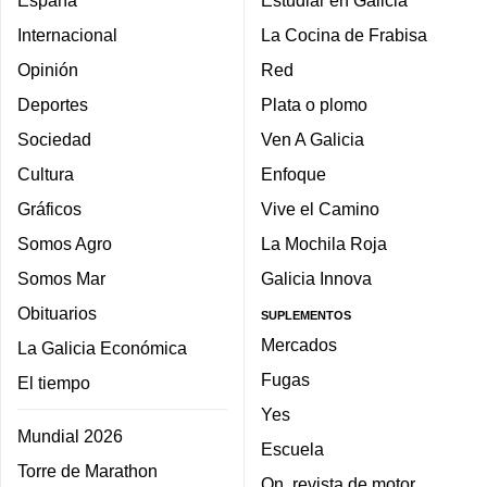
Internacional
La Cocina de Frabisa
Opinión
Red
Deportes
Plata o plomo
Sociedad
Ven A Galicia
Cultura
Enfoque
Gráficos
Vive el Camino
Somos Agro
La Mochila Roja
Somos Mar
Galicia Innova
Obituarios
SUPLEMENTOS
Mercados
La Galicia Económica
Fugas
El tiempo
Yes
Mundial 2026
Escuela
Torre de Marathon
On, revista de motor