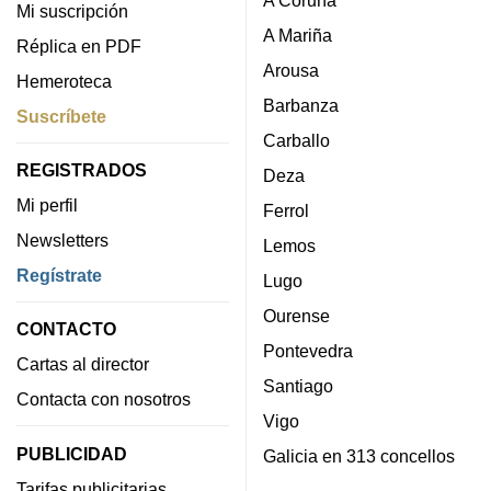
A Coruña
Mi suscripción
A Mariña
Réplica en PDF
Arousa
Hemeroteca
Barbanza
Suscríbete
Carballo
REGISTRADOS
Deza
Mi perfil
Ferrol
Newsletters
Lemos
Regístrate
Lugo
Ourense
CONTACTO
Pontevedra
Cartas al director
Santiago
Contacta con nosotros
Vigo
PUBLICIDAD
Galicia en 313 concellos
Tarifas publicitarias