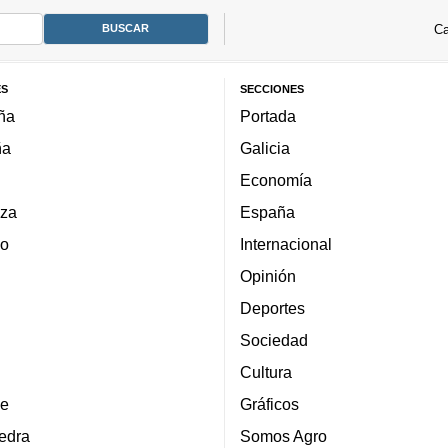
Ca
ES
SECCIONES
ña
Portada
ña
Galicia
Economía
za
España
lo
Internacional
Opinión
Deportes
Sociedad
Cultura
e
Gráficos
edra
Somos Agro