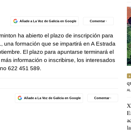
Añade a La Voz de Galicia en Google
Comentar ·
nton ha abierto el plazo de inscripción para
1, una formación que se impartirá en A Estrada
ptiembre. El plazo para apuntarse terminará el
más información o inscribirse, los interesados
ono 622 451 589.
q
AL
Añade a La Voz de Galicia en Google
Comentar ·
X
E
a
l