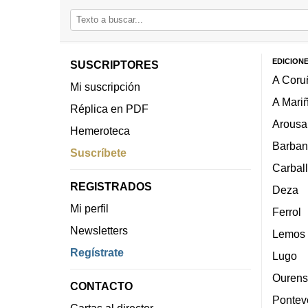
EDICION
SUSCRIPTORES
A Coru
Mi suscripción
A Mari
Réplica en PDF
Arousa
Hemeroteca
Barban
Suscríbete
Carbal
REGISTRADOS
Deza
Mi perfil
Ferrol
Newsletters
Lemos
Regístrate
Lugo
Ourens
CONTACTO
Pontev
Cartas al director