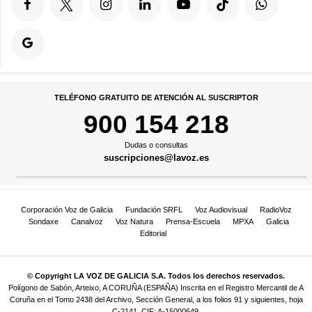
TELÉFONO GRATUITO DE ATENCIÓN AL SUSCRIPTOR
900 154 218
Dudas o consultas
suscripciones@lavoz.es
Corporación Voz de Galicia
Fundación SRFL
Voz Audiovisual
RadioVoz
Sondaxe
Canalvoz
Voz Natura
Prensa-Escuela
MPXA
Galicia
Editorial
© Copyright LA VOZ DE GALICIA S.A. Todos los derechos reservados.
Polígono de Sabón, Arteixo, A CORUÑA (ESPAÑA) Inscrita en el Registro Mercantil de A
Coruña en el Tomo 2438 del Archivo, Sección General, a los folios 91 y siguientes, hoja
C-2141. CIF: A-15000649.