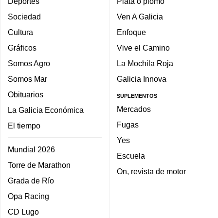
Deportes
Plata o plomo
Sociedad
Ven A Galicia
Cultura
Enfoque
Gráficos
Vive el Camino
Somos Agro
La Mochila Roja
Somos Mar
Galicia Innova
Obituarios
SUPLEMENTOS
Mercados
La Galicia Económica
Fugas
El tiempo
Yes
Mundial 2026
Escuela
Torre de Marathon
On, revista de motor
Grada de Río
Opa Racing
CD Lugo