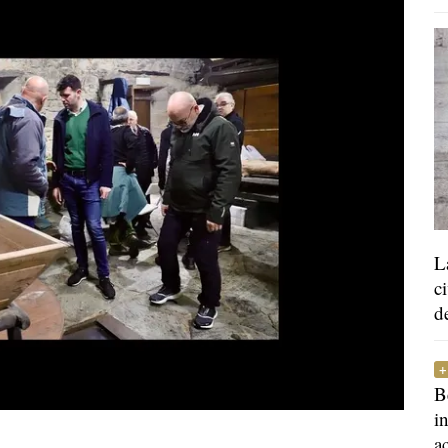
L
c
d
B
i
a