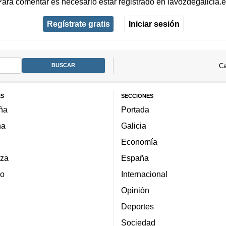
Para comentar es necesario
estar registrado
en
lavozdegalicia.
Regístrate gratis
Iniciar sesión
Ca
ES
SECCIONES
ña
Portada
ña
Galicia
Economía
za
España
lo
Internacional
Opinión
Deportes
Sociedad