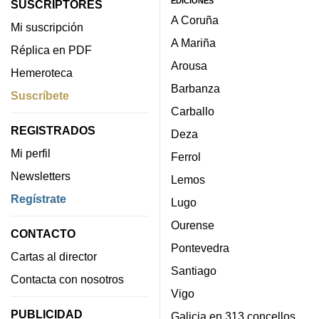
EDICIONES
SUSCRIPTORES
A Coruña
Mi suscripción
A Mariña
Réplica en PDF
Arousa
Hemeroteca
Barbanza
Suscríbete
Carballo
REGISTRADOS
Deza
Mi perfil
Ferrol
Newsletters
Lemos
Regístrate
Lugo
Ourense
CONTACTO
Pontevedra
Cartas al director
Santiago
Contacta con nosotros
Vigo
PUBLICIDAD
Galicia en 313 concellos