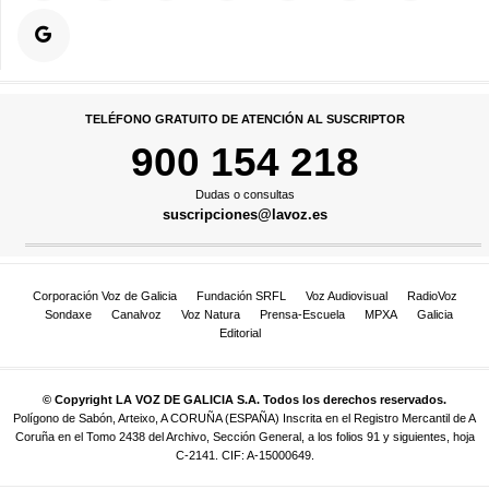
TELÉFONO GRATUITO DE ATENCIÓN AL SUSCRIPTOR
900 154 218
Dudas o consultas
suscripciones@lavoz.es
Corporación Voz de Galicia
Fundación SRFL
Voz Audiovisual
RadioVoz
Sondaxe
Canalvoz
Voz Natura
Prensa-Escuela
MPXA
Galicia
Editorial
© Copyright LA VOZ DE GALICIA S.A. Todos los derechos reservados.
Polígono de Sabón, Arteixo, A CORUÑA (ESPAÑA) Inscrita en el Registro Mercantil de A
Coruña en el Tomo 2438 del Archivo, Sección General, a los folios 91 y siguientes, hoja
C-2141. CIF: A-15000649.