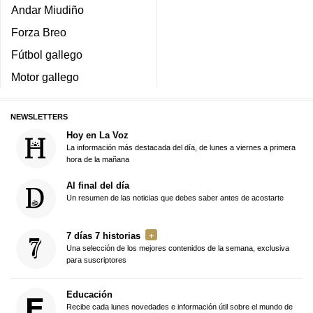
Andar Miudiño
Forza Breo
Fútbol gallego
Motor gallego
NEWSLETTERS
Hoy en La Voz
La información más destacada del día, de lunes a viernes a primera
hora de la mañana
Al final del día
Un resumen de las noticias que debes saber antes de acostarte
7 días 7 historias
Una selección de los mejores contenidos de la semana, exclusiva
para suscriptores
Educación
Recibe cada lunes novedades e información útil sobre el mundo de