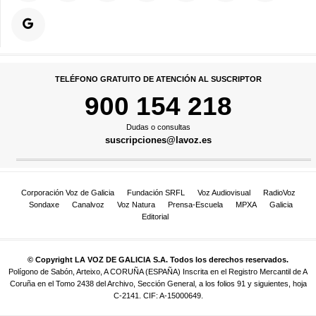
TELÉFONO GRATUITO DE ATENCIÓN AL SUSCRIPTOR
900 154 218
Dudas o consultas
suscripciones@lavoz.es
Corporación Voz de Galicia
Fundación SRFL
Voz Audiovisual
RadioVoz
Sondaxe
Canalvoz
Voz Natura
Prensa-Escuela
MPXA
Galicia
Editorial
© Copyright LA VOZ DE GALICIA S.A. Todos los derechos reservados.
Polígono de Sabón, Arteixo, A CORUÑA (ESPAÑA) Inscrita en el Registro Mercantil de A
Coruña en el Tomo 2438 del Archivo, Sección General, a los folios 91 y siguientes, hoja
C-2141. CIF: A-15000649.