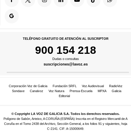
TELÉFONO GRATUITO DE ATENCIÓN AL SUSCRIPTOR
900 154 218
Dudas o consultas
suscripciones@lavoz.es
Corporación Voz de Galicia
Fundación SRFL
Voz Audiovisual
RadioVoz
Sondaxe
Canalvoz
Voz Natura
Prensa-Escuela
MPXA
Galicia
Editorial
© Copyright LA VOZ DE GALICIA S.A. Todos los derechos reservados.
Polígono de Sabón, Arteixo, A CORUÑA (ESPAÑA) Inscrita en el Registro Mercantil de A
Coruña en el Tomo 2438 del Archivo, Sección General, a los folios 91 y siguientes, hoja
C-2141. CIF: A-15000649.