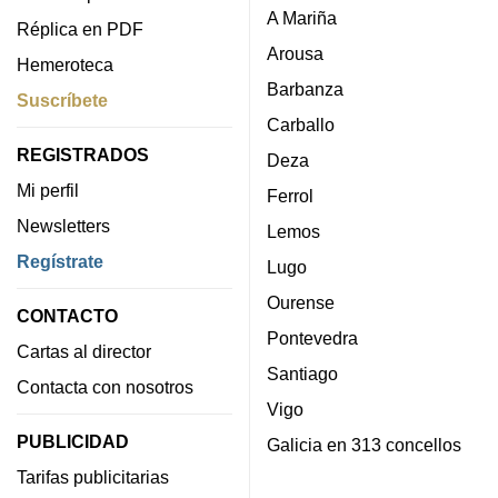
A Mariña
Réplica en PDF
Arousa
Hemeroteca
Barbanza
Suscríbete
Carballo
REGISTRADOS
Deza
Mi perfil
Ferrol
Newsletters
Lemos
Regístrate
Lugo
Ourense
CONTACTO
Pontevedra
Cartas al director
Santiago
Contacta con nosotros
Vigo
PUBLICIDAD
Galicia en 313 concellos
Tarifas publicitarias