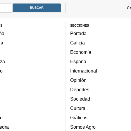
Ca
ES
SECCIONES
ña
Portada
ña
Galicia
Economía
za
España
lo
Internacional
Opinión
Deportes
Sociedad
Cultura
e
Gráficos
edra
Somos Agro