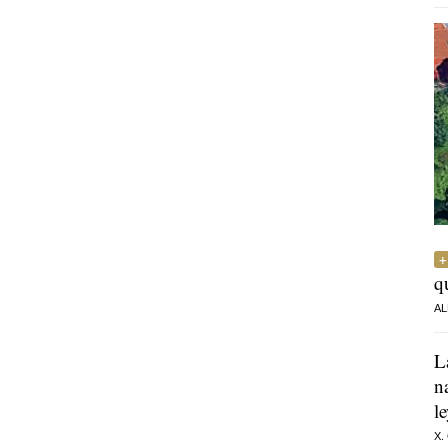
q
AL
L
n
l
X.