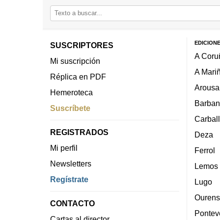
EDICION
SUSCRIPTORES
A Coru
Mi suscripción
A Mari
Réplica en PDF
Arousa
Hemeroteca
Barban
Suscríbete
Carbal
REGISTRADOS
Deza
Mi perfil
Ferrol
Newsletters
Lemos
Regístrate
Lugo
Ourens
CONTACTO
Pontev
Cartas al director