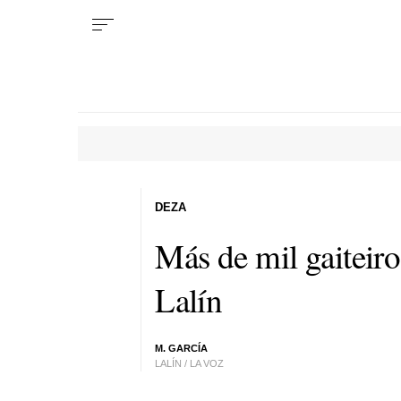
DEZA
Más de mil gaiteir
Lalín
M. GARCÍA
LALÍN / LA VOZ