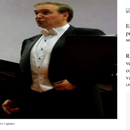
E
p
MA
R
v
c
v
LA
< / span>