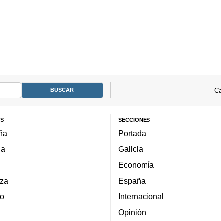
Ca
ES
SECCIONES
ña
Portada
ña
Galicia
Economía
za
España
lo
Internacional
Opinión