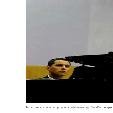
Torres prepara tamén un programa co lalinense Iago Mouriño.
míguez