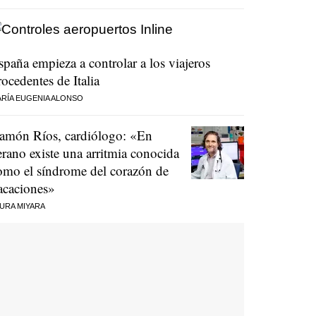
spaña empieza a controlar a los viajeros
rocedentes de Italia
RÍA EUGENIA ALONSO
amón Ríos, cardiólogo: «En
erano existe una arritmia conocida
omo el síndrome del corazón de
acaciones»
URA MIYARA