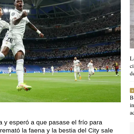
L
c
d
B
i
a
a y esperó a que pasase el frío para
remató la faena y la bestia del City sale