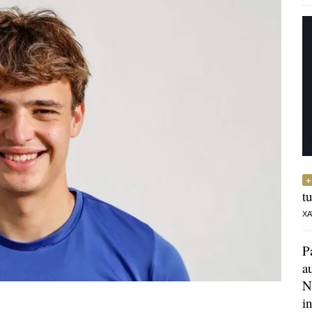
t
XA
P
a
N
i