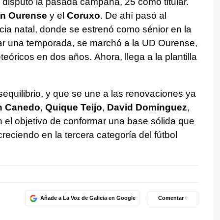
e disputó la pasada campaña, 25 como titular.
ón Ourense
y el
Coruxo
. De ahí pasó al
ncia natal, donde se estrenó como sénior en la
tar una temporada, se marchó a la UD Ourense,
óricos en dos años. Ahora, llega a la plantilla
sequilibrio, y que se une a las renovaciones ya
 Canedo
,
Quique Teijo
,
David Domínguez
,
n el objetivo de conformar una base sólida que
r creciendo en la tercera categoría del fútbol
Añade a La Voz de Galicia en Google
Comentar ·