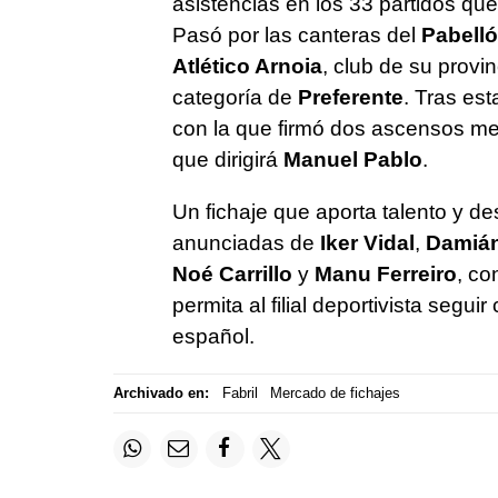
asistencias en los 33 partidos qu
Pasó por las canteras del
Pabell
Atlético Arnoia
, club de su provi
categoría de
Preferente
. Tras es
con la que firmó dos ascensos mete
que dirigirá
Manuel Pablo
.
Un fichaje que aporta talento y de
anunciadas de
Iker Vidal
,
Damián
Noé Carrillo
y
Manu Ferreiro
, co
permita al filial deportivista segui
español.
Archivado en:
Fabril
Mercado de fichajes