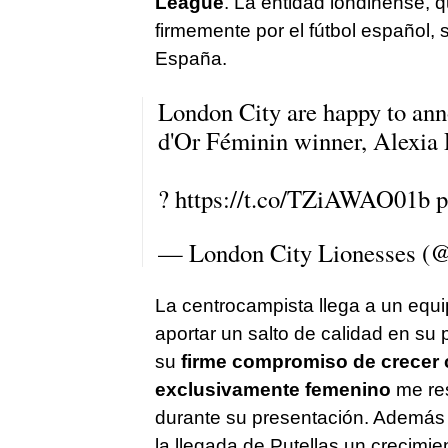
League
. La entidad londinense, 
firmemente por el fútbol español,
España.
London City are happy to ann
d'Or Féminin winner, Alexia 
?
https://t.co/TZiAWAO01b
p
— London City Lionesses (
La centrocampista llega a un equip
aportar un salto de calidad en su p
su
firme compromiso de crecer
exclusivamente femenino
me res
durante su presentación. Además 
la llegada de Putellas un crecimien