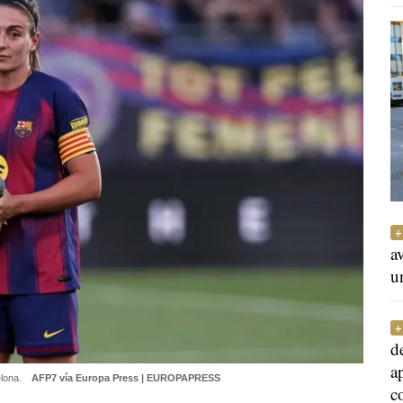
a
u
d
a
elona.
AFP7 vía Europa Press | EUROPAPRESS
c