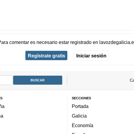
Para comentar es necesario
estar registrado
en
lavozdegalicia.
Regístrate gratis
Iniciar sesión
Ca
ES
SECCIONES
ña
Portada
ña
Galicia
Economía