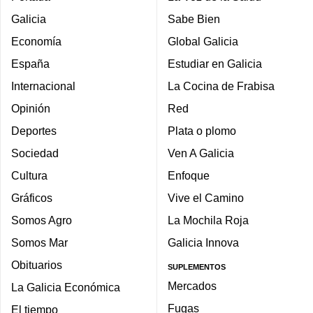
Galicia
Sabe Bien
Economía
Global Galicia
España
Estudiar en Galicia
Internacional
La Cocina de Frabisa
Opinión
Red
Deportes
Plata o plomo
Sociedad
Ven A Galicia
Cultura
Enfoque
Gráficos
Vive el Camino
Somos Agro
La Mochila Roja
Somos Mar
Galicia Innova
Obituarios
SUPLEMENTOS
Mercados
La Galicia Económica
Fugas
El tiempo