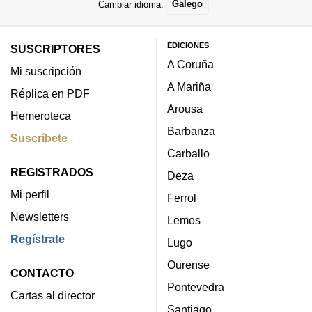
Cambiar idioma:
Galego
EDICIONES
SUSCRIPTORES
A Coruña
Mi suscripción
A Mariña
Réplica en PDF
Arousa
Hemeroteca
Barbanza
Suscríbete
Carballo
REGISTRADOS
Deza
Mi perfil
Ferrol
Newsletters
Lemos
Regístrate
Lugo
Ourense
CONTACTO
Pontevedra
Cartas al director
Santiago