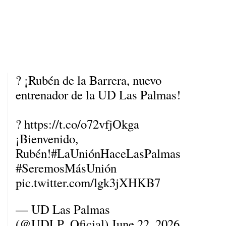
? ¡Rubén de la Barrera, nuevo
entrenador de la UD Las Palmas!
?
https://t.co/o72vfjOkga
¡Bienvenido,
Rubén!
#LaUniónHaceLasPalmas
#SeremosMásUnión
pic.twitter.com/lgk3jXHKB7
— UD Las Palmas
(@UDLP_Oficial)
June 22, 2026