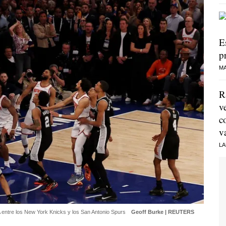
E
p
MA
R
v
c
v
LA
BA entre los New York Knicks y los San Antonio Spurs
Geoff Burke | REUTERS