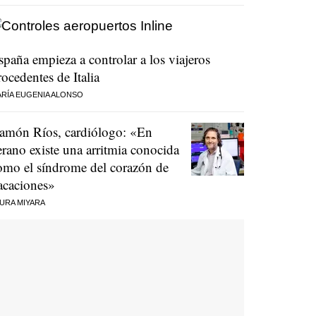
spaña empieza a controlar a los viajeros
rocedentes de Italia
RÍA EUGENIA ALONSO
amón Ríos, cardiólogo: «En
erano existe una arritmia conocida
omo el síndrome del corazón de
acaciones»
URA MIYARA