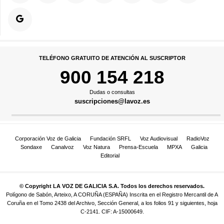
TELÉFONO GRATUITO DE ATENCIÓN AL SUSCRIPTOR
900 154 218
Dudas o consultas
suscripciones@lavoz.es
Corporación Voz de Galicia
Fundación SRFL
Voz Audiovisual
RadioVoz
Sondaxe
Canalvoz
Voz Natura
Prensa-Escuela
MPXA
Galicia
Editorial
© Copyright LA VOZ DE GALICIA S.A. Todos los derechos reservados.
Polígono de Sabón, Arteixo, A CORUÑA (ESPAÑA) Inscrita en el Registro Mercantil de A
Coruña en el Tomo 2438 del Archivo, Sección General, a los folios 91 y siguientes, hoja
C-2141. CIF: A-15000649.