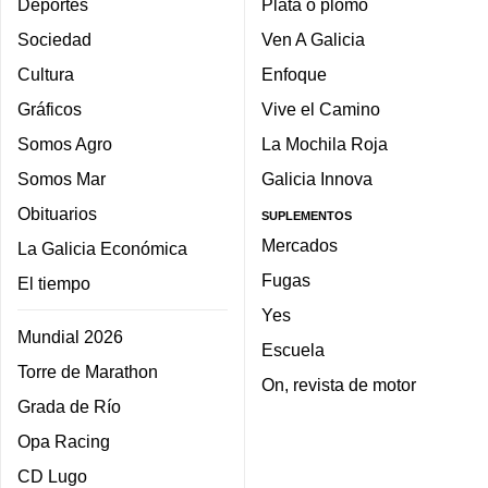
Deportes
Plata o plomo
Sociedad
Ven A Galicia
Cultura
Enfoque
Gráficos
Vive el Camino
Somos Agro
La Mochila Roja
Somos Mar
Galicia Innova
Obituarios
SUPLEMENTOS
Mercados
La Galicia Económica
Fugas
El tiempo
Yes
Mundial 2026
Escuela
Torre de Marathon
On, revista de motor
Grada de Río
Opa Racing
CD Lugo