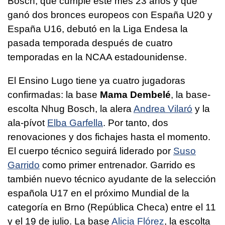
Bosch, que cumple este mes 23 años y que
ganó dos bronces europeos con España U20 y
España U16, debutó en la Liga Endesa la
pasada temporada después de cuatro
temporadas en la NCAA estadounidense.
El Ensino Lugo tiene ya cuatro jugadoras
confirmadas: la base
Mama Dembelé
, la base-
escolta Nhug Bosch, la alera
Andrea Vilaró
y la
ala-pívot
Elba Garfella
. Por tanto, dos
renovaciones y dos fichajes hasta el momento.
El cuerpo técnico seguirá liderado por
Suso
Garrido
como primer entrenador. Garrido es
también nuevo técnico ayudante de la selección
española U17 en el próximo Mundial de la
categoría en Brno (República Checa) entre el 11
y el 19 de julio. La base
Alicia Flórez
, la escolta