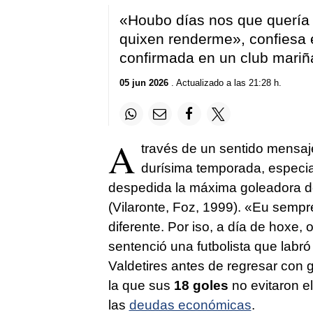
«Houbo días nos que quería 
quixen renderme»
, confiesa 
confirmada en un club mari
05 jun 2026
. Actualizado a las 21:28 h.
A
través de un sentido mensaj
durísima temporada, especia
despedida la máxima goleadora d
(Vilaronte, Foz, 1999).
«Eu sempre
diferente. Por iso, a día de hox
sentenció una futbolista que labró
Valdetires antes de regresar con 
la que sus
18 goles
no evitaron e
las
deudas económicas
.