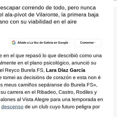
escapar correndo de todo, pero nunca
el ala-pívot de Vilaronte, la primera baja
ñano
con su viabilidad en el aire
Añade a La Voz de Galicia en Google
Comentar ·
e en el que repasó lo que describió como una
lmente en el plano psicológico, anunció su
el Reyco Burela FS,
Lara Díaz García
 tomei as decisións de corazón e esta non é
e, os meus camiños sepáranse do Burela FS»
,
 su carrera en el Ribadeo, Castro, Rodiles y
galones al Vista Alegre para una temporada en
l
descenso
de un club cuyo futuro peligra por