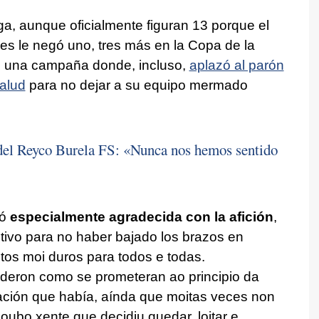
liga, aunque oficialmente figuran 13 porque el
ches le negó uno, tres más en la Copa de la
en una campaña donde, incluso,
aplazó al parón
alud
para no dejar a su equipo mermado
 del Reyco Burela FS: «Nunca nos hemos sentido
ró
especialmente agradecida con la afición
,
tivo para no haber bajado los brazos en
s moi duros para todos e todas.
deron como se prometeran ao principio da
ación que había, aínda que moitas veces non
houbo xente que decidiu quedar, loitar e