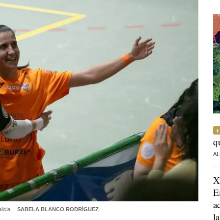
q
AL
X
E
a
licia.
SABELA BLANCO RODRÍGUEZ
l