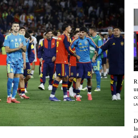
R
u
c
LA
D
l
q