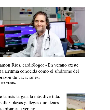
amón Ríos, cardiólogo: «En verano existe
na arritmia conocida como el síndrome del
orazón de vacaciones»
URA MIYARA
e la más larga a la más divertida:
as diez playas gallegas que tienes
ue pisar este verano