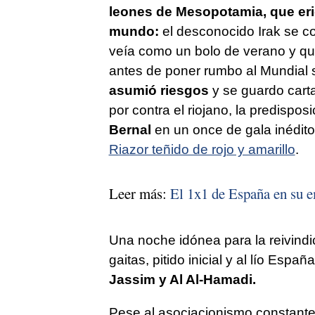
leones de Mesopotamia, que erig
mundo:
el desconocido Irak se co
veía como un bolo de verano y q
antes de poner rumbo al Mundial s
asumió riesgos
y se guardo cart
por contra el riojano, la predispo
Bernal
en un once de gala inédit
Riazor teñido de rojo y amarillo
.
Leer más:
El 1x1 de España en su e
Una noche idónea para la reivindi
gaitas, pitido inicial y al lío Espa
Jassim y Al Al-Hamadi.
Pese al asociacionismo constante,