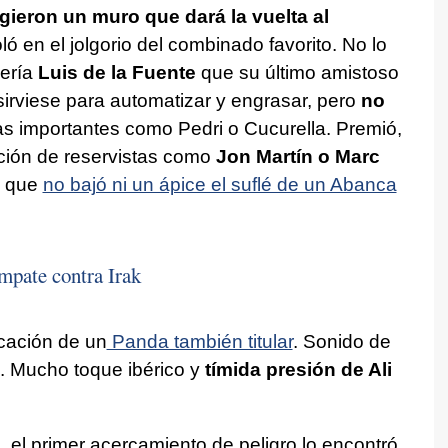
ieron un muro que dará la vuelta al
ló en el jolgorio del combinado favorito. No lo
uería
Luis de la Fuente
que su último amistoso
irviese para automatizar y engrasar, pero
no
as importantes como Pedri o Cucurella. Premió,
sición de reservistas como
Jon Martín o Marc
o que
no bajó ni un ápice el suflé de un Abanca
mpate contra Irak
cación de un
Panda también titular
. Sonido de
ña. Mucho toque ibérico y
tímida presión de Ali
 el primer acercamiento de peligro lo encontró