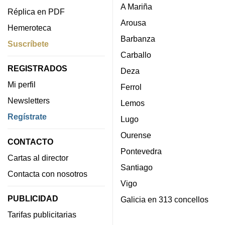
A Mariña
Réplica en PDF
Arousa
Hemeroteca
Barbanza
Suscríbete
Carballo
REGISTRADOS
Deza
Mi perfil
Ferrol
Newsletters
Lemos
Regístrate
Lugo
Ourense
CONTACTO
Pontevedra
Cartas al director
Santiago
Contacta con nosotros
Vigo
PUBLICIDAD
Galicia en 313 concellos
Tarifas publicitarias