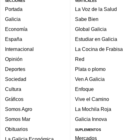
SECCIONES
VERTICALES
Portada
La Voz de la Salud
Galicia
Sabe Bien
Economía
Global Galicia
España
Estudiar en Galicia
Internacional
La Cocina de Frabisa
Opinión
Red
Deportes
Plata o plomo
Sociedad
Ven A Galicia
Cultura
Enfoque
Gráficos
Vive el Camino
Somos Agro
La Mochila Roja
Somos Mar
Galicia Innova
Obituarios
SUPLEMENTOS
Mercados
La Galicia Económica