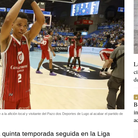
L
c
d
B
i
la afición local y visitante del Pazo dos Deportes de Lugo al acabar el partido de
a
 quinta temporada seguida en la Liga