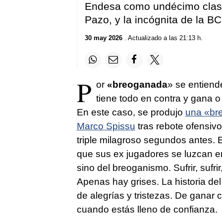
Endesa como undécimo clasif
Pazo, y la incógnita de la B
30 may 2026
. Actualizado a las 21:13 h.
P
or
«breoganada
» se entiend
tiene todo en contra y gana o 
En este caso, se produjo
una «bre
Marco Spissu
tras rebote ofensiv
triple milagroso segundos antes.
que sus ex jugadores se luzcan en
sino del breoganismo. Sufrir, sufrir
Apenas hay grises. La historia d
de alegrías y tristezas. De ganar
cuando estás lleno de confianza.