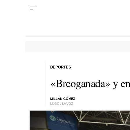
DEPORTES
«Breoganada» y em
MILLÁN GÓMEZ
LUGO / LA VOZ