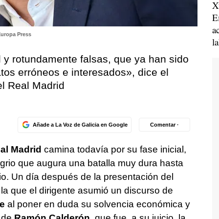
X
E
a
uropa Press
l
l y rotundamente falsas, que ya han sido
atos erróneos e interesados», dice el
el Real Madrid
Añade a La Voz de Galicia en Google
Comentar ·
al Madrid
camina todavía por su fase inicial,
grio que augura una batalla muy dura hasta
io. Un día después de la presentación del
 la que el dirigente asumió un discurso de
e
al poner en duda su solvencia económica y
a de
Ramón Calderón,
que fue, a su juicio, la