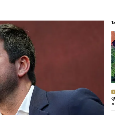
Ta
q
AL