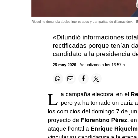
Riquelme denuncia «bulos interesados y campañas de difamación».
E
«Difundió informaciones tota
rectificadas porque tenían d
candidato a la presidencia d
28 may 2026
. Actualizado a las 16:57 h.
L
a campaña electoral en el
Re
pero ya ha tomado un cariz a
los comicios del domingo 7 de jun
proyecto de
Florentino Pérez
, en
ataque frontal a
Enrique Riquelm
vincular su candidatura a la etap