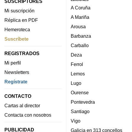
SUSCRIPTORES
A Coruña
Mi suscripción
A Mariña
Réplica en PDF
Arousa
Hemeroteca
Barbanza
Suscríbete
Carballo
REGISTRADOS
Deza
Mi perfil
Ferrol
Newsletters
Lemos
Regístrate
Lugo
Ourense
CONTACTO
Pontevedra
Cartas al director
Santiago
Contacta con nosotros
Vigo
PUBLICIDAD
Galicia en 313 concellos