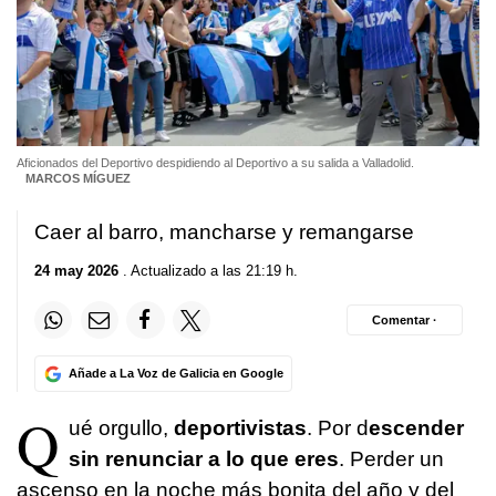
Aficionados del Deportivo despidiendo al Deportivo a su salida a Valladolid.
MARCOS MÍGUEZ
Caer al barro, mancharse y remangarse
24 may 2026
. Actualizado a las 21:19 h.
Comentar ·
Añade a La Voz de Galicia en Google
Q
ué orgullo,
deportivistas
. Por d
escender
sin renunciar a lo que eres
. Perder un
ascenso en la noche más bonita del año y del