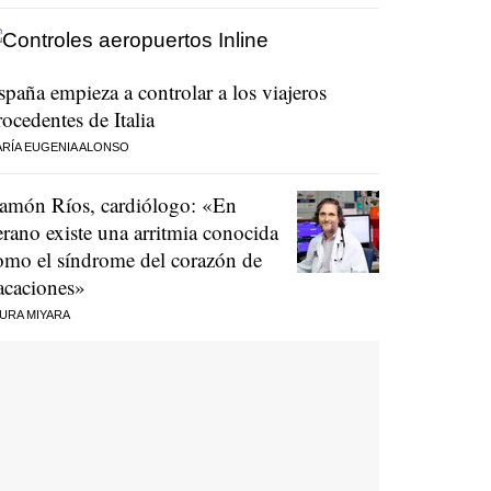
spaña empieza a controlar a los viajeros
rocedentes de Italia
RÍA EUGENIA ALONSO
amón Ríos, cardiólogo: «En
erano existe una arritmia conocida
omo el síndrome del corazón de
acaciones»
URA MIYARA