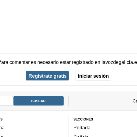
Para comentar es necesario
estar registrado
en
lavozdegalicia.
Regístrate gratis
Iniciar sesión
Ca
ES
SECCIONES
ña
Portada