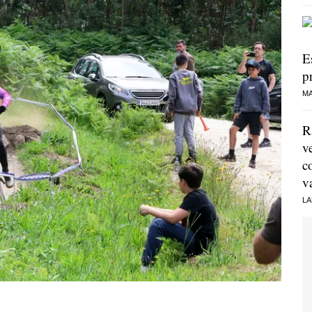
E
p
MA
R
v
c
v
LA