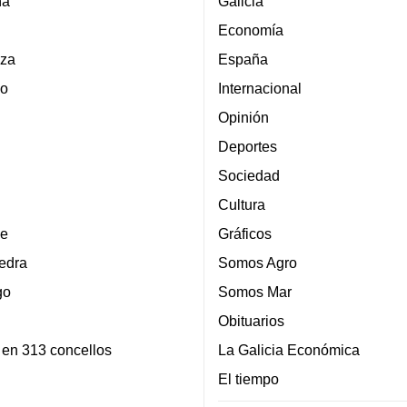
ña
Galicia
Economía
za
España
lo
Internacional
Opinión
Deportes
Sociedad
Cultura
e
Gráficos
edra
Somos Agro
go
Somos Mar
Obituarios
 en 313 concellos
La Galicia Económica
El tiempo