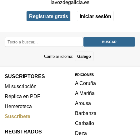
lavozdegalicia.es
Regístrate gratis
Iniciar sesión
Cambiar idioma:
Galego
EDICIONES
SUSCRIPTORES
A Coruña
Mi suscripción
A Mariña
Réplica en PDF
Arousa
Hemeroteca
Barbanza
Suscríbete
Carballo
REGISTRADOS
Deza