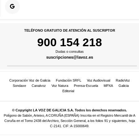
TELÉFONO GRATUITO DE ATENCIÓN AL SUSCRIPTOR
900 154 218
Dudas o consultas
suscripciones@lavoz.es
Corporación Voz de Galicia
Fundación SRFL
Voz Audiovisual
RadioVoz
Sondaxe
Canalvoz
Voz Natura
Prensa-Escuela
MPXA
Galicia
Editorial
© Copyright LA VOZ DE GALICIA S.A. Todos los derechos reservados.
Polígono de Sabón, Arteixo, A CORUÑA (ESPAÑA) Inscrita en el Registro Mercantil de A
Coruña en el Tomo 2438 del Archivo, Sección General, a los folios 91 y siguientes, hoja
C-2141. CIF: A-15000649.