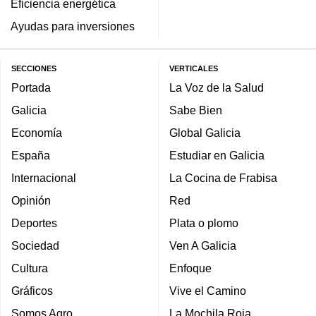
Eficiencia energética
Ayudas para inversiones
SECCIONES
VERTICALES
Portada
La Voz de la Salud
Galicia
Sabe Bien
Economía
Global Galicia
España
Estudiar en Galicia
Internacional
La Cocina de Frabisa
Opinión
Red
Deportes
Plata o plomo
Sociedad
Ven A Galicia
Cultura
Enfoque
Gráficos
Vive el Camino
Somos Agro
La Mochila Roja